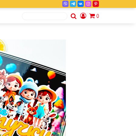
Search
0
for: