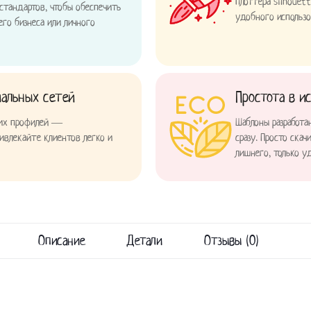
плоттера silhouet
 стандартов, чтобы обеспечить
удобного использо
его бизнеса или личного
иальных сетей
Простота в и
ших профилей —
Шаблоны разработа
ивлекайте клиентов легко и
сразу. Просто ска
лишнего, только у
Описание
Детали
Отзывы (0)