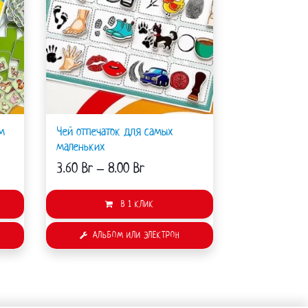
вариаций.
вариаций.
Опции
Опции
можно
можно
выбрать
выбрать
на
на
странице
странице
товара.
товара.
м
Чей отпечаток для самых
маленьких
3.60
Br
–
8.00
Br
В 1 КЛИК
АЛЬБОМ ИЛИ ЭЛЕКТРОН