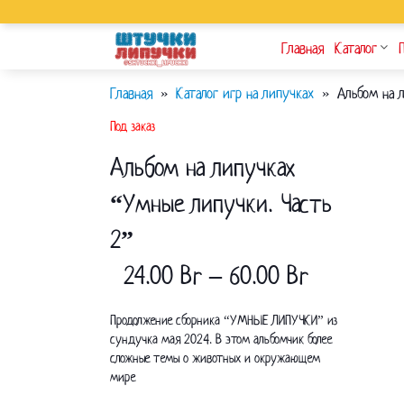
Перейти
к
контенту
Главная
Каталог
Главная
Каталог игр на липучках
Альбом на 
Под заказ
Альбом на липучках
“Умные липучки. Часть
2”
24.00
Br
–
60.00
Br
Продолжение сборника “УМНЫЕ ЛИПУЧКИ” из
сундучка мая 2024. В этом альбомчик более
сложные темы о животных и окружающем
мире