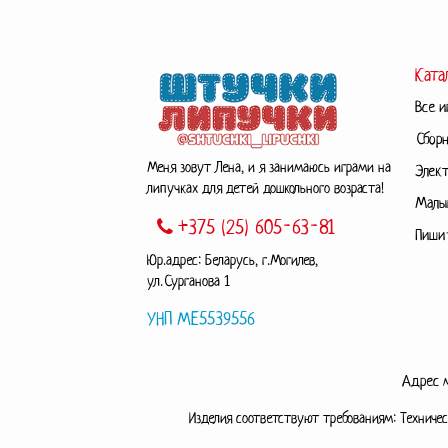
Ката
Все и
Сбор
Меня зовут Лена, и я занимаюсь играми на
Элект
липучках для детей дошкольного возраста!
Малы
+375 (25) 605-63-81
Пиши
Юр.адрес: Беларусь, г.Могилев,
ул.Сурганова 1
УНП МЕ5539556
Адрес м
Изделия соответствуют требованиям: Техниче