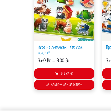
вариаций.
Опции
можно
выбрать
на
странице
товара.
Игра на липучках “Кто где
Пр
живёт”
3.60
Br
–
8.00
Br
3.
В 1 КЛИК
АЛЬБОМ ИЛИ ЭЛЕКТРОН