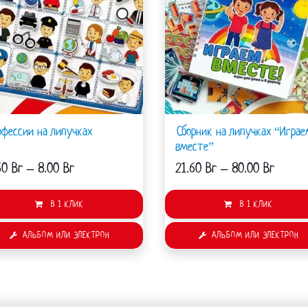
вариаций.
Опции
можно
выбрать
на
странице
товара.
офессии на липучках
Сборник на липучках “Играе
вместе”
60
Br
–
8.00
Br
21.60
Br
–
80.00
Br
В 1 КЛИК
В 1 КЛИК
АЛЬБОМ ИЛИ ЭЛЕКТРОН
АЛЬБОМ ИЛИ ЭЛЕКТРОН