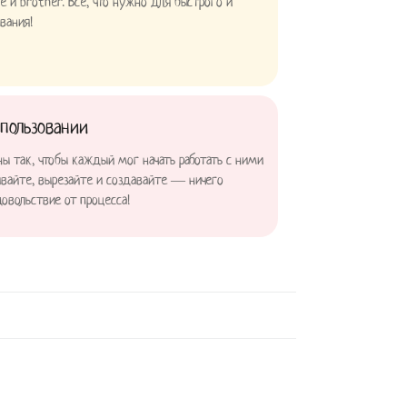
te и brother. Всё, что нужно для быстрого и
вания!
спользовании
ны так, чтобы каждый мог начать работать с ними
чивайте, вырезайте и создавайте — ничего
довольствие от процесса!