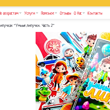
По возрастам
Услуги
Полезное
Отзывы
О Нас
Контакты
липучках “Умные липучки. Часть 2”