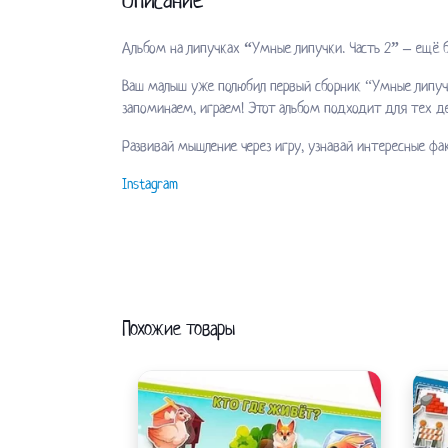
Описание
Альбом на липучках “Умные липучки. Часть 2” – ещё
Ваш малыш уже полюбил первый сборник “Умные липучк
запоминаем, играем! Этот альбом подходит для тех де
Развивай мышление через игру, узнавай интересные фа
Instagram
Похожие товары
Этот
товар
имеет
несколько