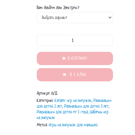
Вам Альбом Или Электрон?
Количество
товара
Альбом
на
В КОРЗИНУ
липучках
"Умные
В 1 КЛИК
липучки.
Часть
2"
Артикул:
Н/Д
Категорий:
Каталог игр на липучках
,
Развивашки
для детей 2 лет
,
Развивашки для детей 3 лет
,
Развивашки для детей от 1 года
,
Шаблоны игр
на липучках
Метка:
Игры на липучках для малышей