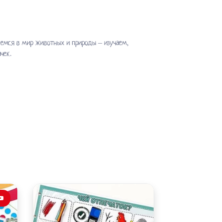
емся в мир животных и природы – изучаем,
чек.
Этот
Этот
товар
товар
имеет
имеет
несколько
несколько