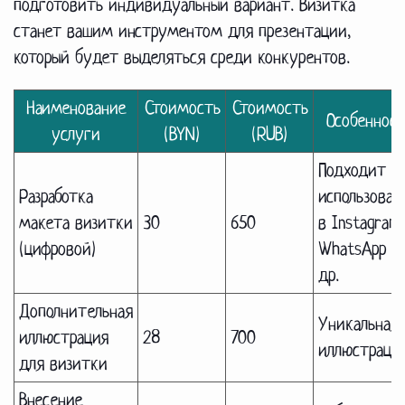
подготовить индивидуальный вариант. Визитка
станет вашим инструментом для презентации,
который будет выделяться среди конкурентов.
Наименование
Стоимость
Стоимость
Особеннос
услуги
(BYN)
(RUB)
Подходит д
Разработка
использован
макета визитки
30
650
в Instagram,
(цифровой)
WhatsApp и
др.
Дополнительная
Уникальная
иллюстрация
28
700
иллюстраци
для визитки
Внесение