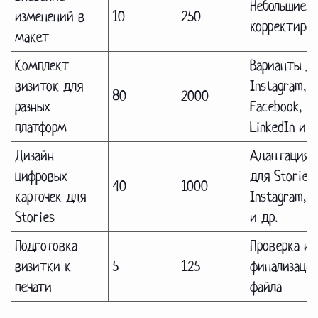
Небольшие
изменений в
10
250
корректиро
макет
Комплект
Варианты д
визиток для
Instagram,
80
2000
разных
Facebook,
платформ
LinkedIn и д
Дизайн
Адаптация
цифровых
для Stories
40
1000
карточек для
Instagram, 
Stories
и др.
Подготовка
Проверка и
визитки к
5
125
финализаци
печати
файла